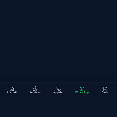
Contact
CONTACT
WhatsApp
contact@jb-service.fr
Devis gratuit en ligne
LinkedIn
Accueil
Services
Appeler
WhatsApp
Devis
© JB Service
Mentions légales
Confidentialité
Site conçu et développé par
KMT
.
Development