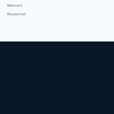
Bâtiment
Résidentiel
NAVIGATI
hicule
Gestion de flotte
Accueil
Matelas
Qui somme
Moquettes
Nos réalisat