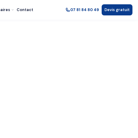
aires
Contact
07 81 84 80 49
Devis gratuit