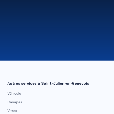
07 81 84 80 49
Autres services à
Saint-Julien-en-Genevois
Véhicule
Canapés
Vitres