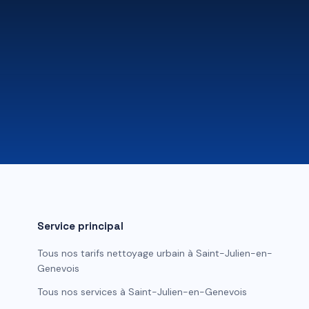
Service principal
Tous nos tarifs
nettoyage urbain
à
Saint-Julien-en-
Genevois
Tous nos services à
Saint-Julien-en-Genevois