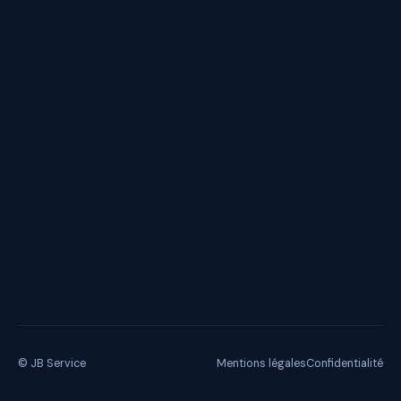
Blog
Contact
CONTACT
WhatsApp
contact@jb-service.fr
Devis gratuit en ligne
LinkedIn
© JB Service
Mentions légales
Confidentialité