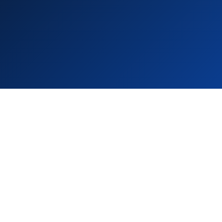
Une
Chez JB Service, la qualité ne
signature
se proclame pas, elle se
démontre. Chaque
fondée sur la
intervention est pensée
rigueur, la
avec méthode, préparée
réactivité et
avec sérieux et réalisée avec