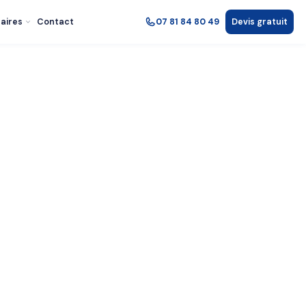
aires
Contact
07 81 84 80 49
Devis gratuit