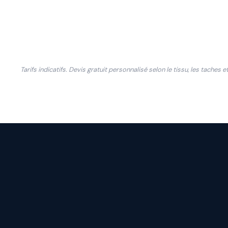
Intervention à domicile
Interv
Séchage rapide (6 à 12 h)
Séchag
Tarifs indicatifs. Devis gratuit personnalisé selon le tissu, les taches e