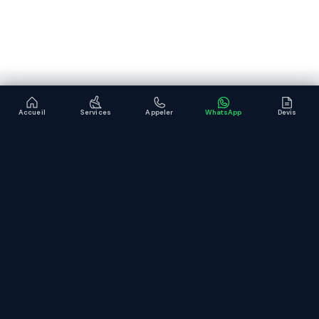
Accueil
Services
Appeler
WhatsApp
Devis
Expert du nettoyage professionnel à Lyon et Rhône-Alpes.
Intervention sous 48 h, urgence possible sous 2 h.
SERVICES