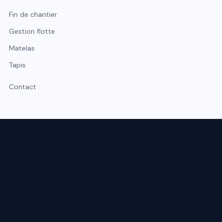
Fin de chantier
Gestion flotte
Matelas
Tapis
Contact
Expert du nettoyage professionnel à Lyon et Rhône-Alpes.
Intervention sous 48 h, urgence possible sous 2 h.