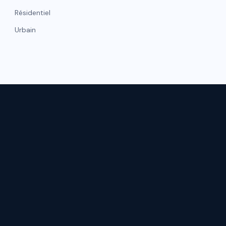
Résidentiel
Urbain
NAVIGATI
hicule
Gestion de flotte
Accueil
Matelas
Qui somme
Moquettes
Nos réalisat