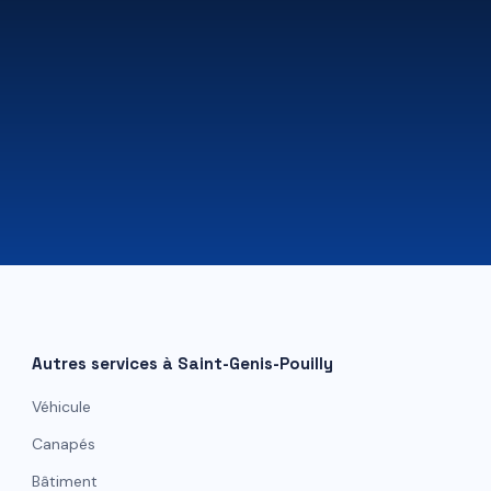
07 81 84 80 49
Autres services à
Saint-Genis-Pouilly
Véhicule
Canapés
Bâtiment