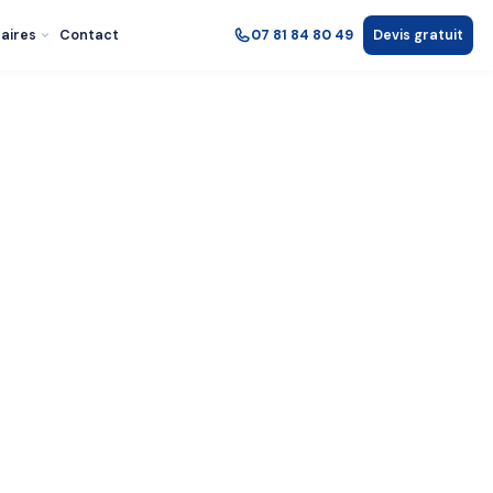
aires
Contact
07 81 84 80 49
Devis gratuit