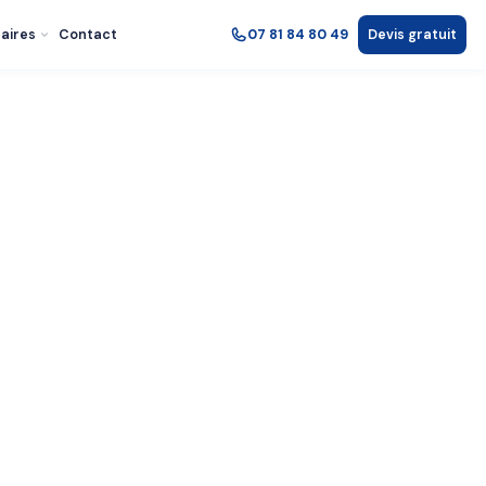
aires
Contact
07 81 84 80 49
Devis gratuit