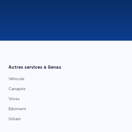
07 81 84 80 49
Autres services à
Genas
Véhicule
Canapés
Vitres
Bâtiment
Urbain