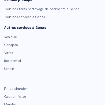
Tous nos tarifs
nettoyage de bâtiments
à
Genas
Tous nos services à
Genas
Autres services à
Genas
Véhicule
Canapés
Vitres
Résidentiel
Urbain
Fin de chantier
Gestion flotte
Matelas