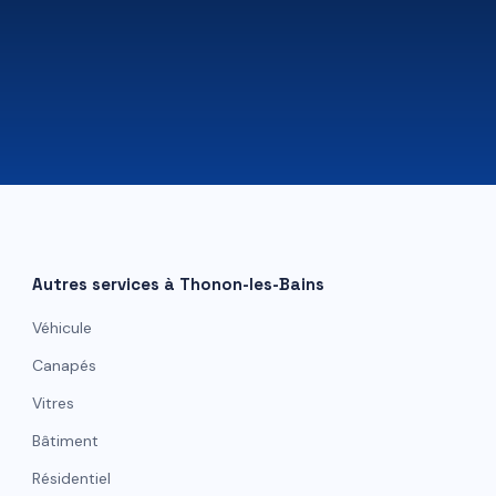
07 81 84 80 49
Autres services à
Thonon-les-Bains
Véhicule
Canapés
Vitres
Bâtiment
Résidentiel