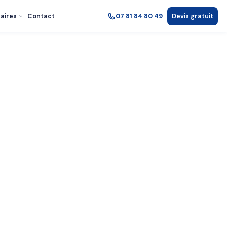
aires
Contact
07 81 84 80 49
Devis gratuit