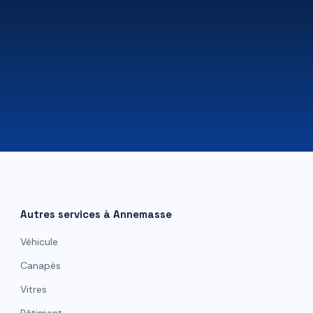
07 81 84 80 49
Autres services à
Annemasse
Véhicule
Canapés
Vitres
Bâtiment