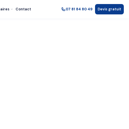
aires
Contact
07 81 84 80 49
Devis gratuit