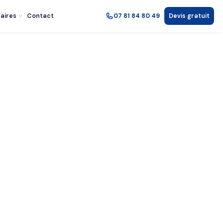
aires
Contact
07 81 84 80 49
Devis gratuit