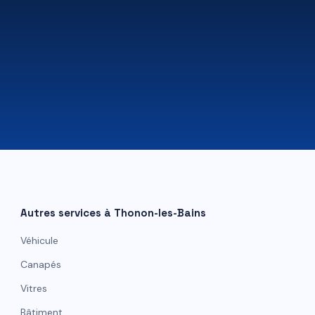
07 81 84 80 49
Autres services à
Thonon-les-Bains
Véhicule
Canapés
Vitres
Bâtiment