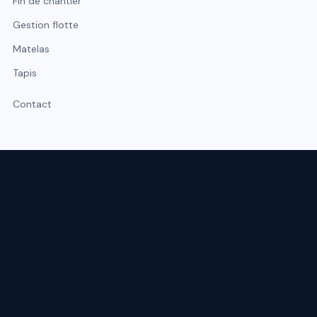
Fin de chantier
Gestion flotte
Matelas
Tapis
Contact
Expert du nettoyage professionnel à Lyon et Rhône-Alpes.
Intervention sous 48 h, urgence possible sous 2 h.