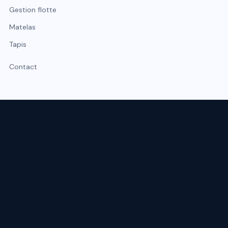
Gestion flotte
Matelas
Tapis
Contact
Expert du nettoyage professionnel à Lyon et Rhône-Alpes.
Intervention sous 48 h, urgence possible sous 2 h.