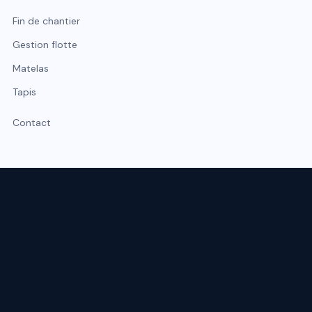
Fin de chantier
Gestion flotte
Matelas
Tapis
Contact
Expert du nettoyage professionnel à Lyon et Rhône-Alpes.
Intervention sous 48 h, urgence possible sous 2 h.