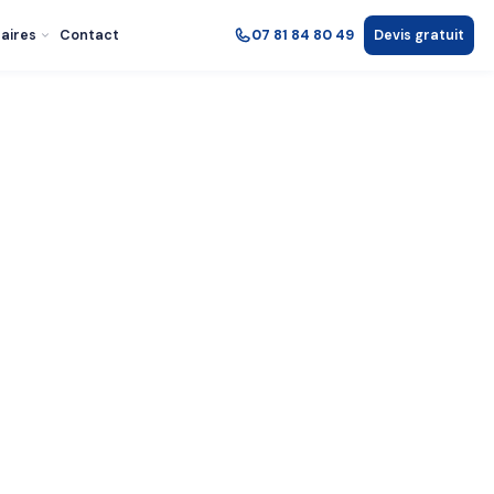
aires
Contact
07 81 84 80 49
Devis gratuit