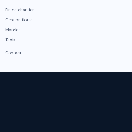
Fin de chantier
Gestion flotte
Matelas
Tapis
Contact
Expert du nettoyage professionnel à Lyon et Rhône-Alpes.
Intervention sous 48 h, urgence possible sous 2 h.