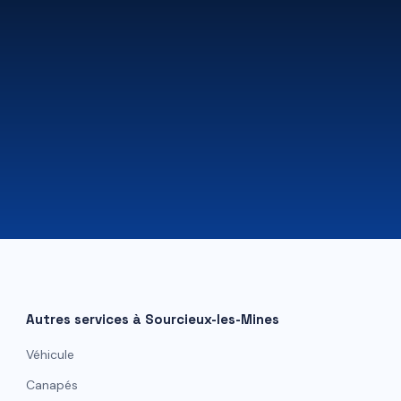
07 81 84 80 49
Autres services à
Sourcieux-les-Mines
Véhicule
Canapés