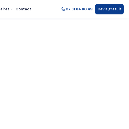
aires
Contact
07 81 84 80 49
Devis gratuit