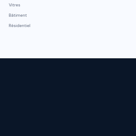
Vitres
Bâtiment
Résidentiel
NAVIGATI
hicule
Gestion de flotte
Accueil
Matelas
Qui somme
Moquettes
Nos réalisat