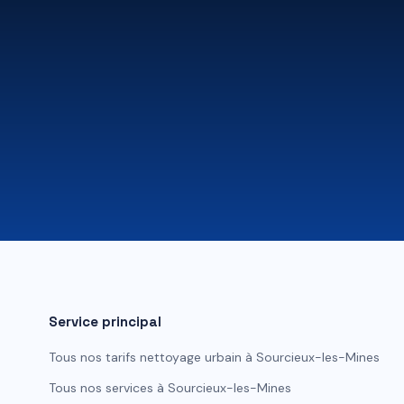
Service principal
Tous nos tarifs
nettoyage urbain
à
Sourcieux-les-Mines
Tous nos services à
Sourcieux-les-Mines