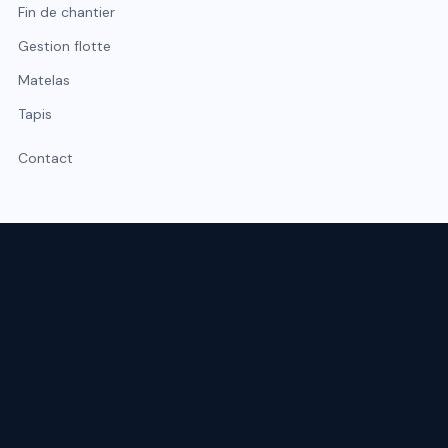
Fin de chantier
Gestion flotte
Matelas
Tapis
Contact
Expert du nettoyage professionnel à Lyon et Rhône-Alpes.
Intervention sous 48 h, urgence possible sous 2 h.