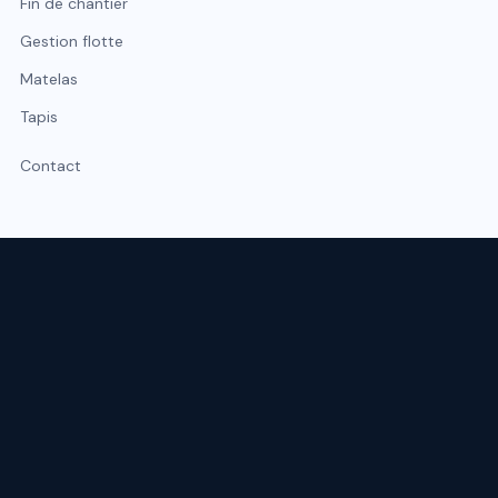
Fin de chantier
Gestion flotte
Matelas
Tapis
Contact
Expert du nettoyage professionnel à Lyon et Rhône-Alpes.
Intervention sous 48 h, urgence possible sous 2 h.