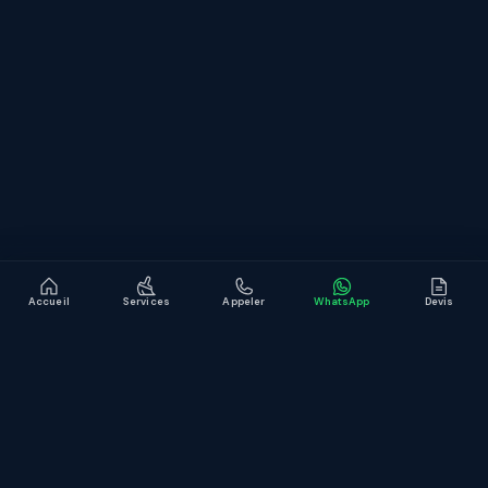
CONTACT
WhatsApp
contact@jb-service.fr
Devis gratuit en ligne
LinkedIn
Accueil
Services
Appeler
WhatsApp
Devis
© JB Service
Mentions légales
Confidentialité
Site conçu et développé par
KMT
.
Development