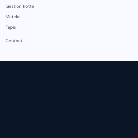
Gestion flotte
Matelas
Tapis
Contact
Expert du nettoyage professionnel à Lyon et Rhône-Alpes.
Intervention sous 48 h, urgence possible sous 2 h.