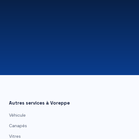
07 81 84 80 49
Autres services à
Voreppe
Véhicule
Canapés
Vitres