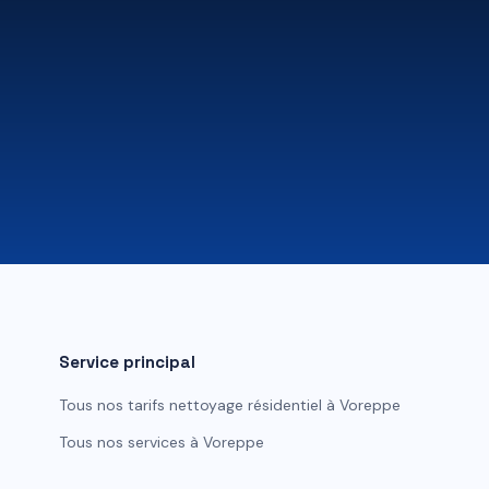
Service principal
Tous nos tarifs
nettoyage résidentiel
à
Voreppe
Tous nos services à
Voreppe