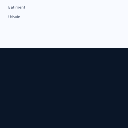
Bâtiment
Urbain
NAVIGATI
hicule
Gestion de flotte
Accueil
Matelas
Qui somme
Moquettes
Nos réalisat