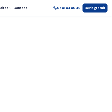
aires
Contact
07 81 84 80 49
Devis gratuit