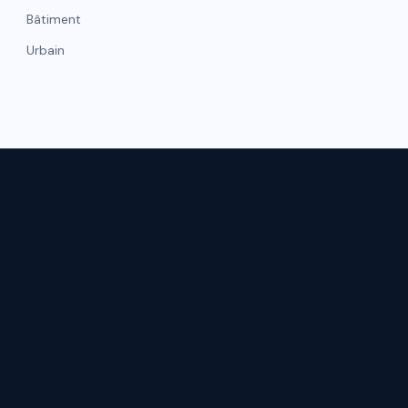
Bâtiment
Urbain
NAVIGATI
hicule
Gestion de flotte
Accueil
Matelas
Qui somme
Moquettes
Nos réalisat