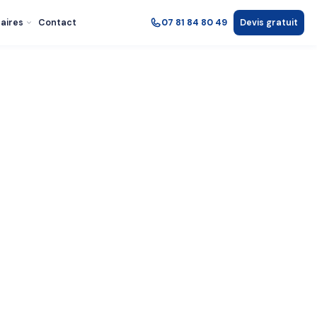
aires
Contact
07 81 84 80 49
Devis gratuit