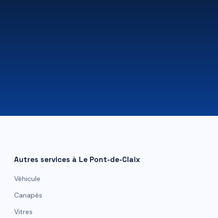
07 81 84 80 49
Autres services à
Le Pont-de-Claix
Véhicule
Canapés
Vitres