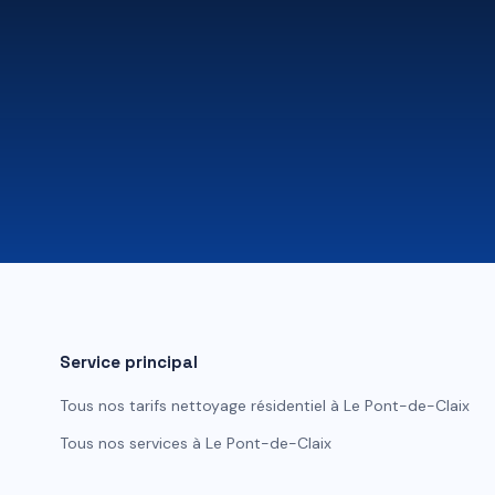
Service principal
Tous nos tarifs
nettoyage résidentiel
à
Le Pont-de-Claix
Tous nos services à
Le Pont-de-Claix