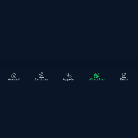
CONTACT
WhatsApp
contact@jb-service.fr
Devis gratuit en ligne
LinkedIn
Accueil
Services
Appeler
WhatsApp
Devis
© JB Service
Mentions légales
Confidentialité
Site conçu et développé par
KMT
.
Development