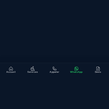
CONTACT
WhatsApp
contact@jb-service.fr
Devis gratuit en ligne
LinkedIn
Accueil
Services
Appeler
WhatsApp
Devis
© JB Service
Mentions légales
Confidentialité
Site conçu et développé par
KMT
.
Development