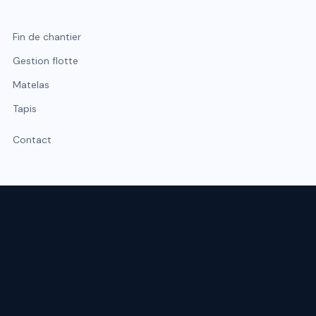
Fin de chantier
Gestion flotte
Matelas
Tapis
Contact
Expert du nettoyage professionnel à Lyon et Rhône-Alpes.
Intervention sous 48 h, urgence possible sous 2 h.