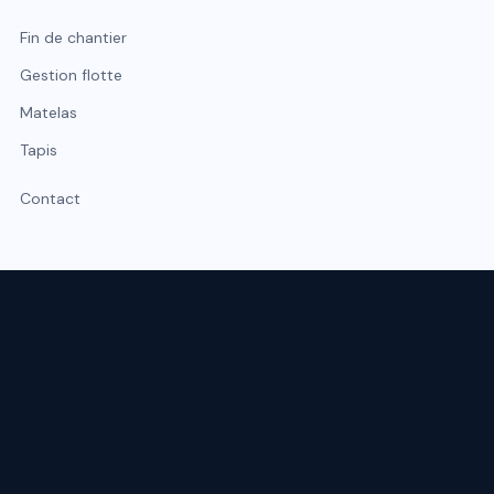
Fin de chantier
Gestion flotte
Matelas
Tapis
Contact
Expert du nettoyage professionnel à Lyon et Rhône-Alpes.
Intervention sous 48 h, urgence possible sous 2 h.