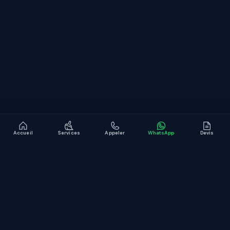
CONTACT
WhatsApp
contact@jb-service.fr
Devis gratuit en ligne
LinkedIn
Accueil
Services
Appeler
WhatsApp
Devis
© JB Service
Mentions légales
Confidentialité
Site conçu et développé par
KMT
.
Development