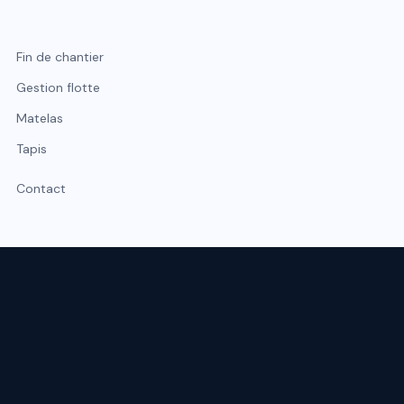
Fin de chantier
Gestion flotte
Matelas
Tapis
Contact
Expert du nettoyage professionnel à Lyon et Rhône-Alpes.