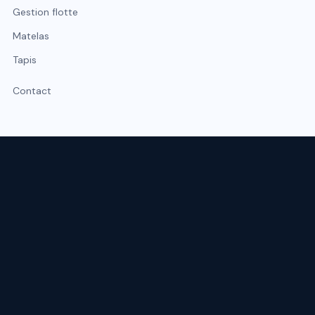
Gestion flotte
Matelas
Tapis
Contact
Expert du nettoyage professionnel à Lyon et Rhône-Alpes.
Intervention sous 48 h, urgence possible sous 2 h.