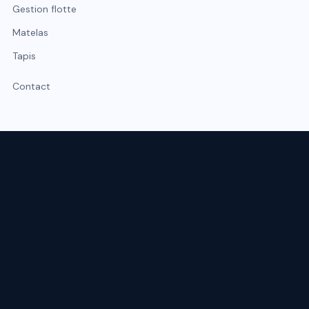
Gestion flotte
Matelas
Tapis
Contact
Expert du nettoyage professionnel à Lyon et Rhône-Alpes.
Intervention sous 48 h, urgence possible sous 2 h.
SERVICES