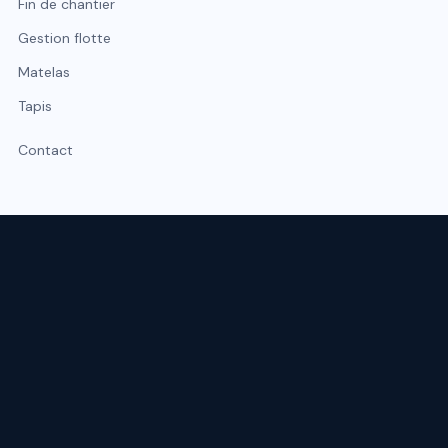
Fin de chantier
Gestion flotte
Matelas
Tapis
Contact
Expert du nettoyage professionnel à Lyon et Rhône-Alpes.
Intervention sous 48 h, urgence possible sous 2 h.