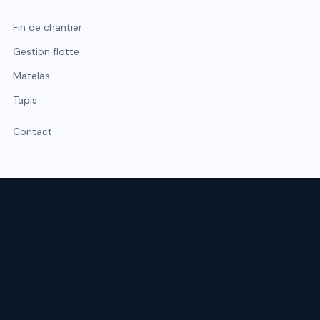
Fin de chantier
Gestion flotte
Matelas
Tapis
Contact
Expert du nettoyage professionnel à Lyon et Rhône-Alpes.
Intervention sous 48 h, urgence possible sous 2 h.