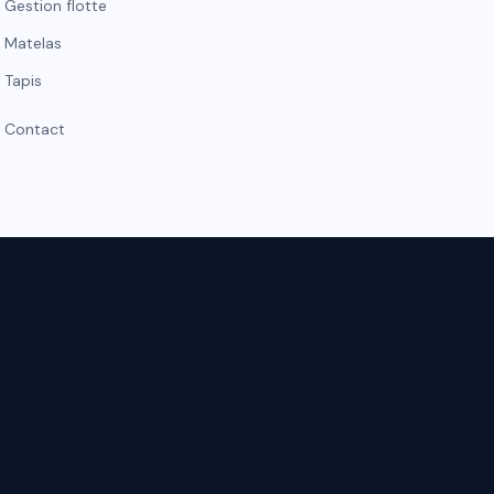
Gestion flotte
Matelas
Tapis
Contact
ON
CONTACT
WhatsApp
s-nous
contact@jb-service.fr