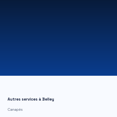
07 81 84 80 49
Autres services à
Belley
Canapés