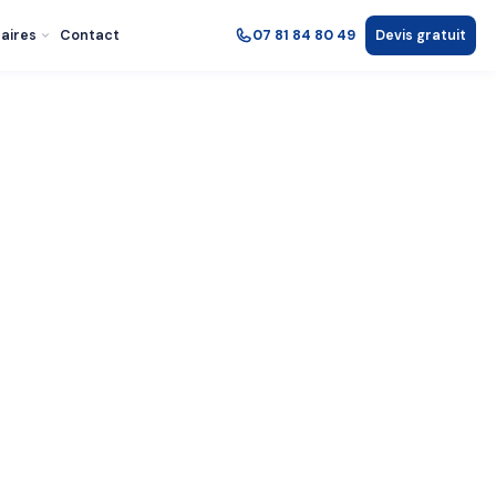
aires
Contact
07 81 84 80 49
Devis gratuit