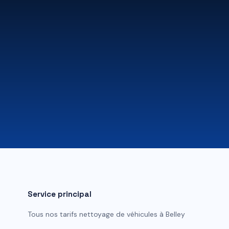
Service principal
Tous nos tarifs
nettoyage de véhicules
à
Belley