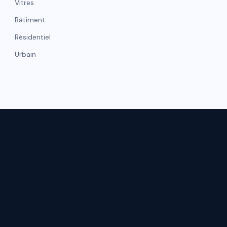
Vitres
Bâtiment
Résidentiel
Urbain
NAVIGATI
hicule
Gestion de flotte
Accueil
Matelas
Qui somme