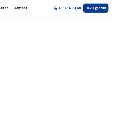
aires
Contact
07 81 84 80 49
Devis gratuit