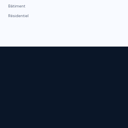
Bâtiment
Résidentiel
NAVIGATI
hicule
Gestion de flotte
Accueil
Matelas
Qui somme
Moquettes
Nos réalisat