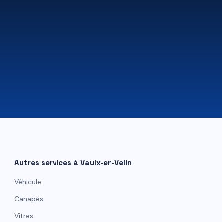
07 81 84 80 49
Autres services à
Vaulx-en-Velin
Véhicule
Canapés
Vitres