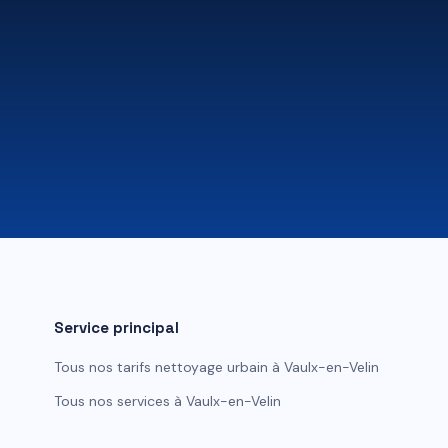
Service principal
Tous nos tarifs
nettoyage urbain
à
Vaulx-en-Velin
Tous nos services à
Vaulx-en-Velin