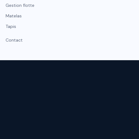
Gestion flotte
Matelas
Tapis
Contact
Expert du nettoyage professionnel à Lyon et Rhône-Alpes.
Intervention sous 48 h, urgence possible sous 2 h.