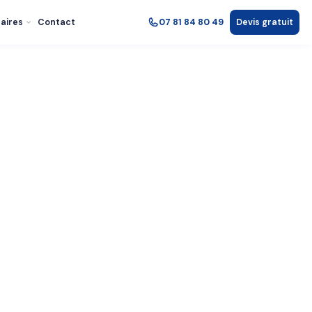
aires
Contact
07 81 84 80 49
Devis gratuit