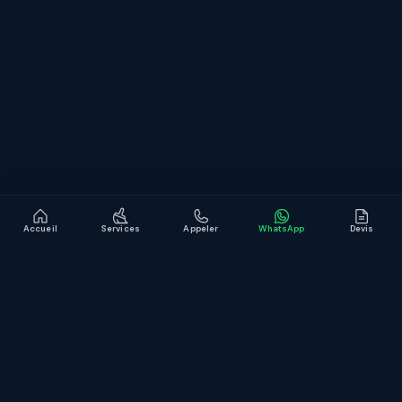
CONTACT
WhatsApp
contact@jb-service.fr
Devis gratuit en ligne
LinkedIn
Accueil
Services
Appeler
WhatsApp
Devis
© JB Service
Mentions légales
Confidentialité
Site conçu et développé par
KMT
.
Development