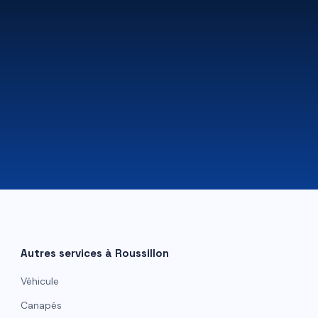
07 81 84 80 49
Autres services à
Roussillon
Véhicule
Canapés