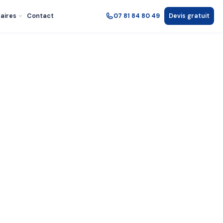
aires
Contact
07 81 84 80 49
Devis gratuit