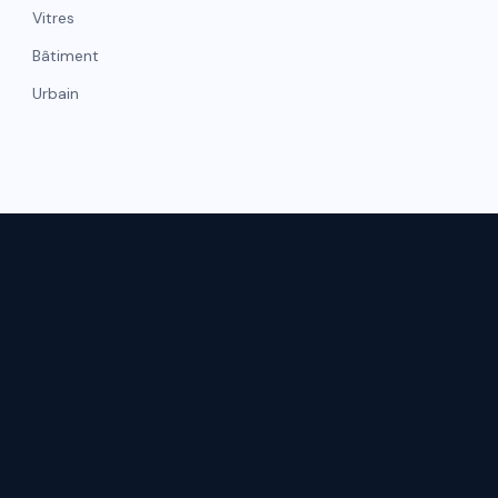
Vitres
Bâtiment
Urbain
NAVIGATI
hicule
Gestion de flotte
Accueil
Matelas
Qui somme
Moquettes
Nos réalisat