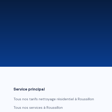
Service principal
Tous nos tarifs
nettoyage résidentiel
à
Roussillon
Tous nos services à
Roussillon