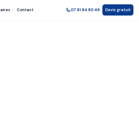
aires
Contact
07 81 84 80 49
Devis gratuit