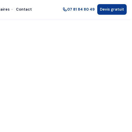
aires
Contact
07 81 84 80 49
Devis gratuit