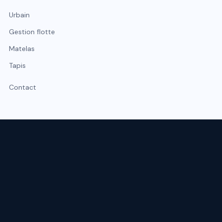
Urbain
Gestion flotte
Matelas
Tapis
Contact
Expert du nettoyage professionnel à Lyon et Rhône-Alpes.
Intervention sous 48 h, urgence possible sous 2 h.