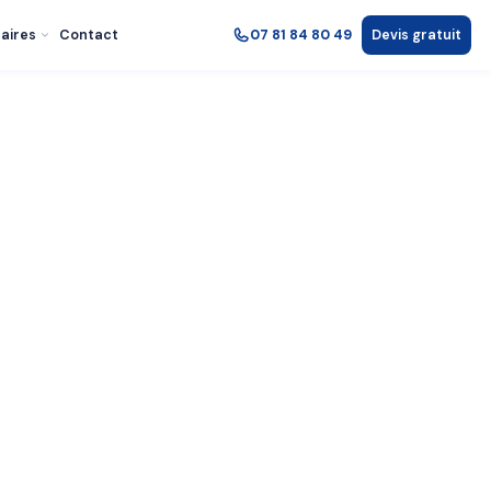
aires
Contact
07 81 84 80 49
Devis gratuit