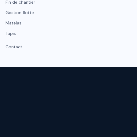
Fin de chantier
Gestion flotte
Matelas
Tapis
Contact
Expert du nettoyage professionnel à Lyon et Rhône-Alpes.
Intervention sous 48 h, urgence possible sous 2 h.