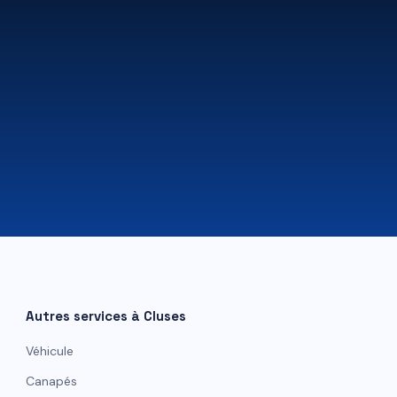
07 81 84 80 49
Autres services à
Cluses
Véhicule
Canapés