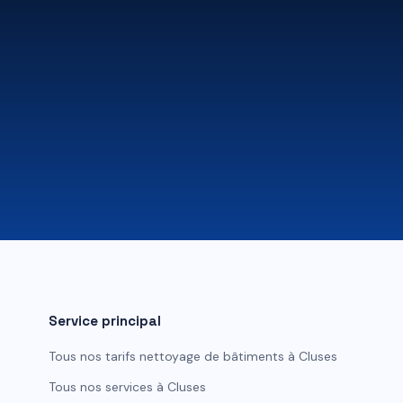
Service principal
Tous nos tarifs
nettoyage de bâtiments
à
Cluses
Tous nos services à
Cluses