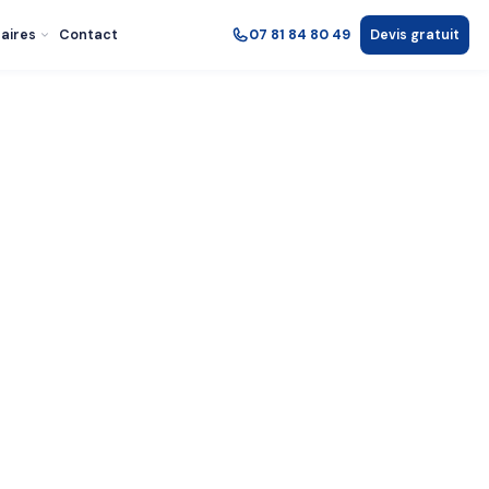
aires
Contact
07 81 84 80 49
Devis gratuit