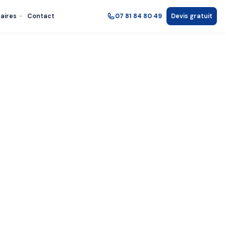
aires
Contact
07 81 84 80 49
Devis gratuit