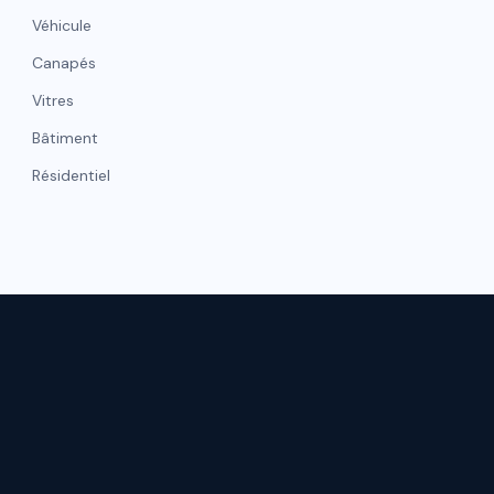
Véhicule
Canapés
Vitres
Bâtiment
Résidentiel
NAVIGATI
hicule
Gestion de flotte
Accueil