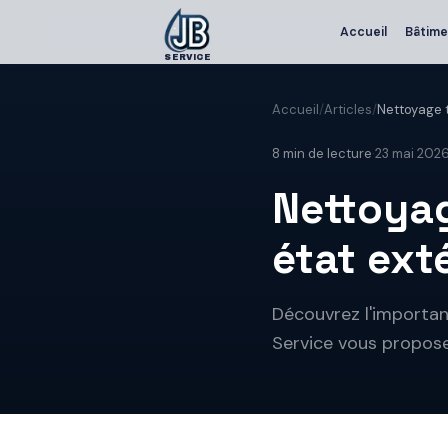
Accueil
Bâtime
SERVICE
Accueil
/
Articles
/
Nettoyage t
8
min de lecture
·
23 mai 202
Nettoyag
état ext
Découvrez l'importan
Service vous propose