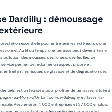
se Dardilly : démoussage
 extérieure
prestation essentielle pour entretenir les extérieurs d’une
ssionnel. Au fil du temps, une terrasse peut devenir terne,
a pollution, des mousses, des lichens, des feuilles, de
 Ce service permet de redonner un aspect propre et
ut en limitant les risques de glissade et de dégradation des
entiels, est un lieu idéal pour profiter de terrasses. Située à
ampagne-au-Mont-d’Or, La Tour-de-Salvagny et Tassin-la-
réable. Avec environ 4 000 entreprises et 27 000 emplois,
toyage terrasse, tant pour les particuliers que pour les