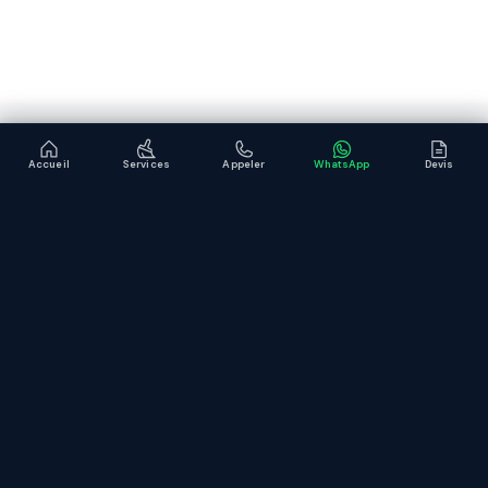
Accueil
Services
Appeler
WhatsApp
Devis
Expert du nettoyage professionnel à Lyon et Rhône-Alpes.
Intervention sous 48 h, urgence possible sous 2 h.
SERVICES